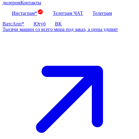
дилером
Контакты
Инстаграм*
Телеграм ЧАТ
Телеграм
ВатсАпп*
Ютуб
ВК
Тысячи машин со всего мира под заказ, а цены удивят