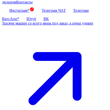
дилером
Контакты
Инстаграм*
Телеграм ЧАТ
Телеграм
ВатсАпп*
Ютуб
ВК
Тысячи машин со всего мира под заказ, а цены удивят